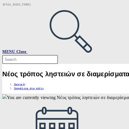
Skip
[FULL_DATE_TIME]
to
content
MENU
Close
Search
this
website
Νέος τρόπος ληστειών σε διαμερίσματ
Αρχική
>
Ασφάλεια στο σπίτι
Post
published: