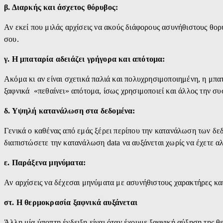
β. Διαρκής και άσχετος θόρυβος:
Αν εκεί που μιλάς αρχίσεις να ακούς διάφορους ασυνήθιστους θορύ
σου.
γ. Η μπαταρία αδειάζει γρήγορα και απότομα:
Ακόμα κι αν είναι σχετικά παλιά και πολυχρησιμοποιημένη, η μπατ
ξαφνικά «πεθαίνει» απότομα, ίσως χρησιμοποιεί και άλλος την σ
δ. Υψηλή κατανάλωση στα δεδομένα:
Γενικά ο καθένας από εμάς ξέρει περίπου την κατανάλωση των δεδ
διαπιστώσετε την κατανάλωση data να αυξάνεται χωρίς να έχετε α
ε. Παράξενα μηνύματα:
Αν αρχίσεις να δέχεσαι μηνύματα με ασυνήθιστους χαρακτήρες κα
στ. Η θερμοκρασία ξαφνικά αυξάνεται
Άλλη μία ύποπτη ένδειξη είναι όταν έχουμε ξαφνική αύξηση της θ