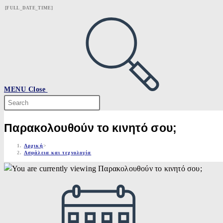
Skip
[FULL_DATE_TIME]
to
content
MENU
Close
Search
this
website
Παρακολουθούν το κινητό σου;
Αρχική
>
Ασφάλεια και τεχνολογία
Post
published: