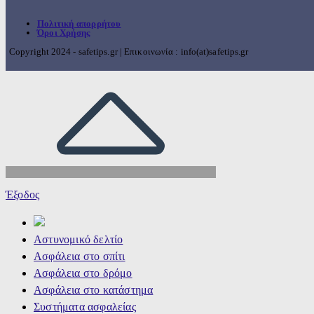
Πολιτική απορρήτου
Όροι Χρήσης
Copyright 2024 - safetips.gr | Επικοινωνία : info(at)safetips.gr
Έξοδος
Αστυνομικό δελτίο
Ασφάλεια στο σπίτι
Ασφάλεια στο δρόμο
Ασφάλεια στο κατάστημα
Συστήματα ασφαλείας