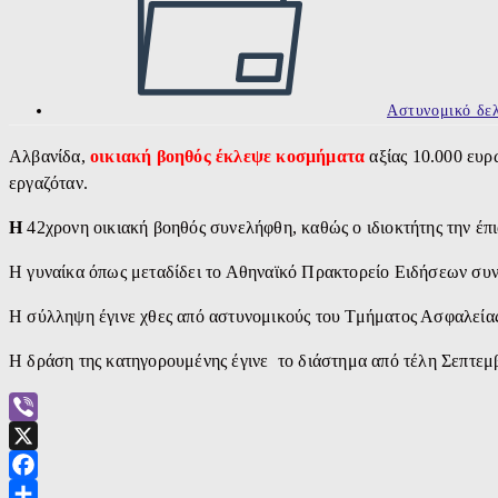
Αστυνομικό δελ
Αλβανίδα,
οικιακή βοηθός έκλεψε κοσμήματα
αξίας 10.000 ευρώ
εργαζόταν.
Η
42χρονη οικιακή βοηθός συνελήφθη, καθώς ο ιδιοκτήτης την έπι
Η γυναίκα όπως μεταδίδει το Αθηναϊκό Πρακτορείο Ειδήσεων συν
Η σύλληψη έγινε χθες από αστυνομικούς του Τμήματος Ασφαλείας
Η δράση της κατηγορουμένης έγινε το διάστημα από τέλη Σεπτεμβ
Viber
X
Facebook