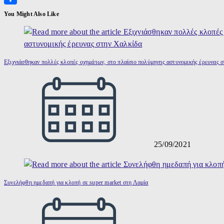
Μοιραστείτε
You Might Also Like
Εξιχνιάσθηκαν πολλές κλοπές οχημάτων, στο πλαίσιο πολύμηνης αστυνομικής έρευνας 
25/09/2021
Συνελήφθη ημεδαπή για κλοπή σε super market στη Λαμία