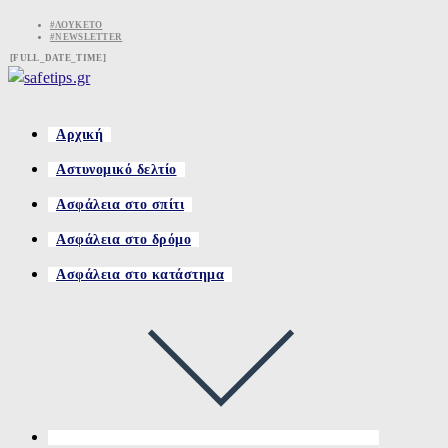
Skip
#ΛΟΥΚΈΤΟ
#NEWSLETTER
to
[FULL_DATE_TIME]
content
Αρχική
Αστυνομικό δελτίο
Ασφάλεια στο σπίτι
Ασφάλεια στο δρόμο
Ασφάλεια στο κατάστημα