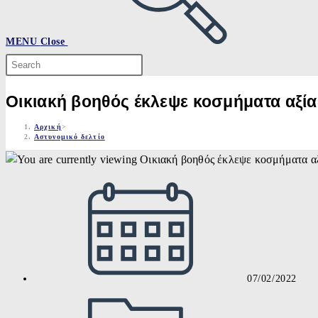
MENU
Close
Search
this
website
Οικιακή βοηθός έκλεψε κοσμήματα αξία
Αρχική
>
Αστυνομικό δελτίο
Post
published:
07/02/2022
Post
category: