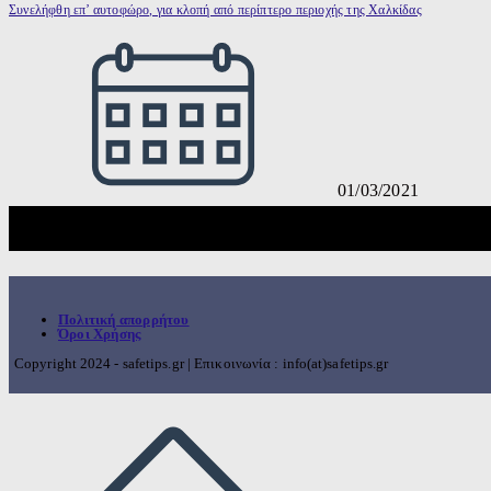
Συνελήφθη επ’ αυτοφώρo, για κλοπή από περίπτερο περιοχής της Χαλκίδας
01/03/2021
Πολιτική απορρήτου
Όροι Χρήσης
Copyright 2024 - safetips.gr | Επικοινωνία : info(at)safetips.gr