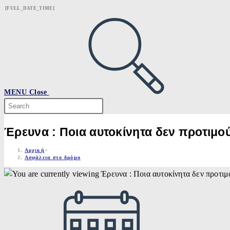
Skip
[FULL_DATE_TIME]
to
content
MENU
Close
Search
this
website
Έρευνα : Ποια αυτοκίνητα δεν προτιμο
Αρχική
>
Ασφάλεια στο δρόμο
Post
published: