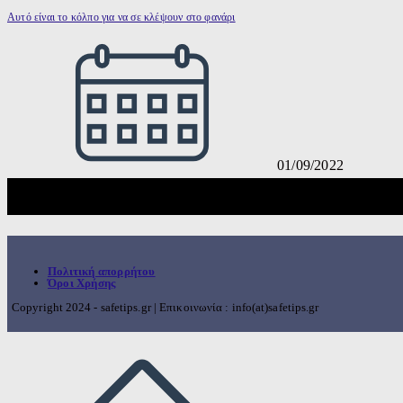
Αυτό είναι το κόλπο για να σε κλέψουν στο φανάρι
01/09/2022
Πολιτική απορρήτου
Όροι Χρήσης
Copyright 2024 - safetips.gr | Επικοινωνία : info(at)safetips.gr