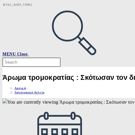
Skip
[FULL_DATE_TIME]
to
content
MENU
Close
Search
this
website
Άρωμα τρομοκρατίας : Σκότωσαν τον 
Αρχική
>
Αστυνομικό δελτίο
Post
published: