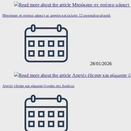
Μπούκαρε σε σούπερ μάρκετ με μαχαίρι και έκλεψε 12 μπουκάλια αλκοόλ
28/01/2026
Ληστές έδεσαν και φίμωσαν ζευγάρι στο Αιγάλεω