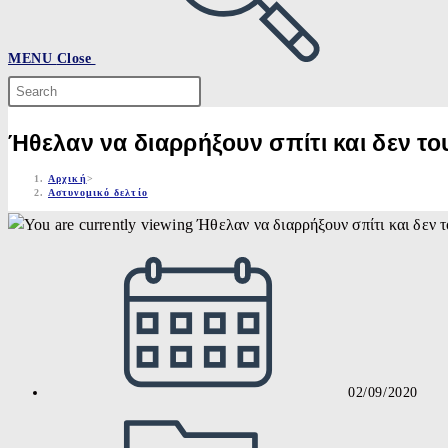
MENU
Close
Search
this
website
Ήθελαν να διαρρήξουν σπίτι και δεν το
Αρχική
>
Αστυνομικό δελτίο
Post
published:
02/09/2020
Post
category: