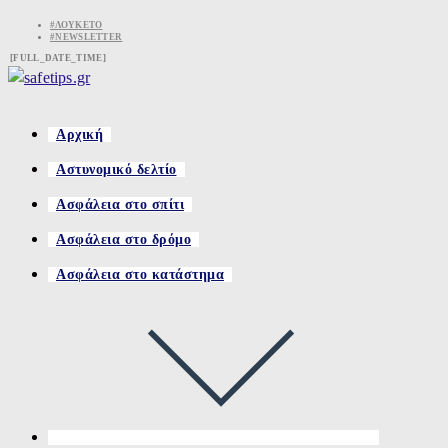
Skip
#ΛΟΥΚΈΤΟ
#NEWSLETTER
to
[FULL_DATE_TIME]
content
Αρχική
Αστυνομικό δελτίο
Ασφάλεια στο σπίτι
Ασφάλεια στο δρόμο
Ασφάλεια στο κατάστημα