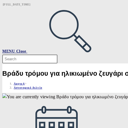
Skip
[FULL_DATE_TIME]
to
content
MENU
Close
Search
this
website
Βράδυ τρόμου για ηλικιωμένο ζευγάρι σ
Αρχική
>
Αστυνομικό δελτίο
Post
published: