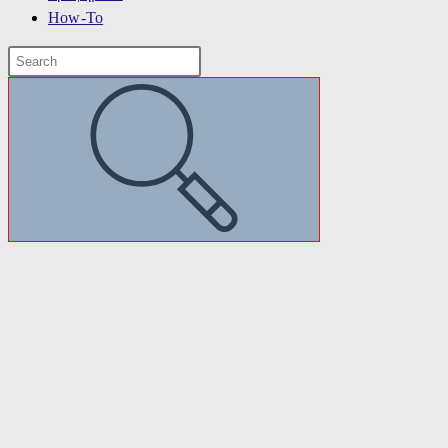
How-To