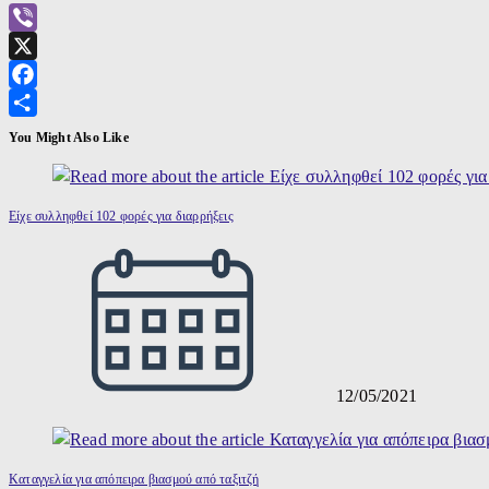
Viber
X
Facebook
Μοιραστείτε
You Might Also Like
Είχε συλληφθεί 102 φορές για διαρρήξεις
12/05/2021
Καταγγελία για απόπειρα βιασμού από ταξιτζή