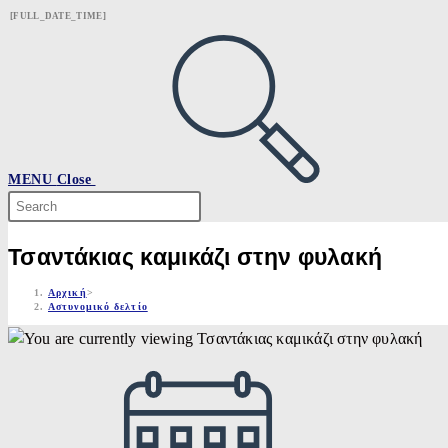
Skip
[FULL_DATE_TIME]
to
content
MENU
Close
Search
this
website
Τσαντάκιας καμικάζι στην φυλακή
Αρχική
>
Αστυνομικό δελτίο
Post
published: