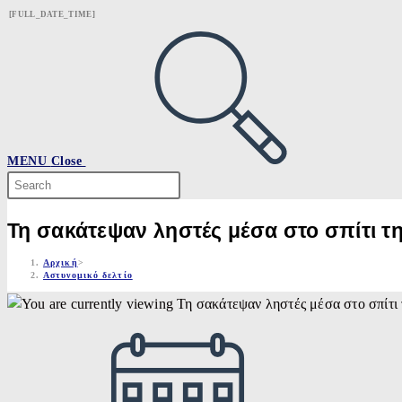
Skip
[FULL_DATE_TIME]
to
content
MENU
Close
Search
this
website
Τη σακάτεψαν ληστές μέσα στο σπίτι τη
Αρχική
>
Αστυνομικό δελτίο
Post
published: