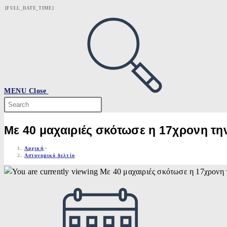
Skip
[FULL_DATE_TIME]
to
content
MENU
Close
Search
this
website
Με 40 μαχαιριές σκότωσε η 17χρονη τη
Αρχική
>
Αστυνομικό δελτίο
Post
published: