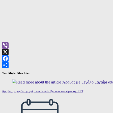
Viber
X
Facebook
Μοιραστείτε
You Might Also Like
Άραβας με μεγάλο μαχαίρι απειλούσε έξω από το κτίριο της ΕΡΤ