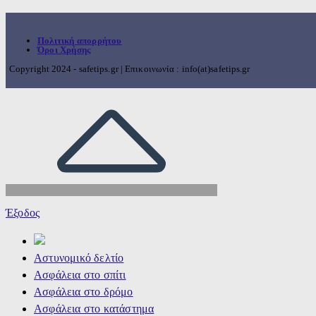
Πολιτική απορρήτου
Όροι Χρήσης
Copyright 2024 - safetips.gr | Επικοινωνία : info(at)safetips.gr
Έξοδος
Αστυνομικό δελτίο
Ασφάλεια στο σπίτι
Ασφάλεια στο δρόμο
Ασφάλεια στο κατάστημα