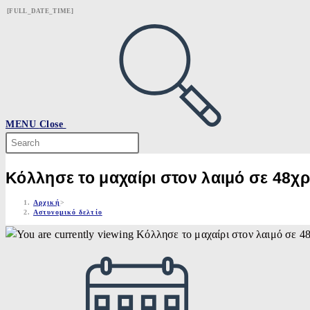
Skip
[FULL_DATE_TIME]
to
content
MENU
Close
Search
this
website
Κόλλησε το μαχαίρι στον λαιμό σε 48χρ
Αρχική
>
Αστυνομικό δελτίο
Post
published: