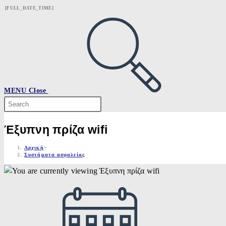
Skip
[FULL_DATE_TIME]
to
content
MENU
Close
Search
this
website
Έξυπνη πρίζα wifi
Αρχική
>
Συστήματα ασφαλείας
Post
published: