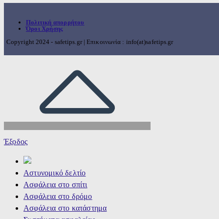
Πολιτική απορρήτου
Όροι Χρήσης
Copyright 2024 - safetips.gr | Επικοινωνία : info(at)safetips.gr
Έξοδος
Αστυνομικό δελτίο
Ασφάλεια στο σπίτι
Ασφάλεια στο δρόμο
Ασφάλεια στο κατάστημα