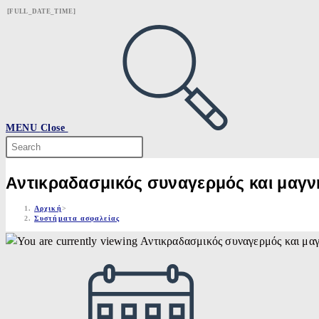
Skip
[FULL_DATE_TIME]
to
content
MENU
Close
Search
this
website
Αντικραδασμικός συναγερμός και μαγν
Αρχική
>
Συστήματα ασφαλείας
Post
published: