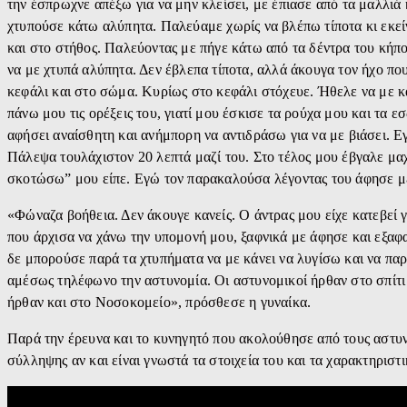
την έσπρωχνε απέξω για να μην κλείσει, με έπιασε από τα μαλλιά 
χτυπούσε κάτω αλύπητα. Παλεύαμε χωρίς να βλέπω τίποτα κι εκεί
και στο στήθος. Παλεύοντας με πήγε κάτω από τα δέντρα του κήπο
να με χτυπά αλύπητα. Δεν έβλεπα τίποτα, αλλά άκουγα τον ήχο πο
κεφάλι και στο σώμα. Κυρίως στο κεφάλι στόχευε. Ήθελε να με κά
πάνω μου τις ορέξεις του, γιατί μου έσκισε τα ρούχα μου και τα 
αφήσει αναίσθητη και ανήμπορη να αντιδράσω για να με βιάσει. Ε
Πάλεψα τουλάχιστον 20 λεπτά μαζί του. Στο τέλος μου έβγαλε μαχ
σκοτώσω” μου είπε. Εγώ τον παρακαλούσα λέγοντας του άφησε με
«Φώναζα βοήθεια. Δεν άκουγε κανείς. Ο άντρας μου είχε κατεβεί γι
που άρχισα να χάνω την υπομονή μου, ξαφνικά με άφησε και εξαφα
δε μπορούσε παρά τα χτυπήματα να με κάνει να λυγίσω και να πα
αμέσως τηλέφωνο την αστυνομία. Οι αστυνομικοί ήρθαν στο σπίτι 
ήρθαν και στο Νοσοκομείο», πρόσθεσε η γυναίκα.
Παρά την έρευνα και το κυνηγητό που ακολούθησε από τους αστυν
σύλληψης αν και είναι γνωστά τα στοιχεία του και τα χαρακτηριστι