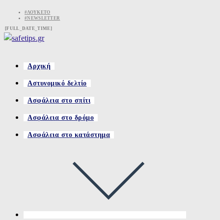
Skip
#ΛΟΥΚΈΤΟ
#NEWSLETTER
to
[FULL_DATE_TIME]
content
Αρχική
Αστυνομικό δελτίο
Ασφάλεια στο σπίτι
Ασφάλεια στο δρόμο
Ασφάλεια στο κατάστημα