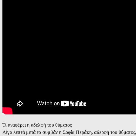
Τι αναφέρει η αδελφή του θύματος
Λίγα λεπτά μετά το συμβάν η Σοφία Περάκη, αδερφή του θύματος,