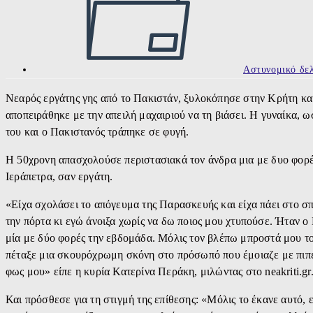
Αστυνομικό δελ
Νεαρός εργάτης γης από το Πακιστάν, ξυλοκόπησε στην Κρήτη κα
αποπειράθηκε με την απειλή μαχαιριού να τη βιάσει. Η γυναίκα, 
του και ο Πακιστανός τράπηκε σε φυγή.
Η 50χρονη απασχολούσε περιστασιακά τον άνδρα μια με δυο φορές
Ιεράπετρα, σαν εργάτη.
«Είχα σχολάσει το απόγευμα της Παρασκευής και είχα πάει στο σπ
την πόρτα κι εγώ άνοιξα χωρίς να δω ποιος μου χτυπούσε. Ήταν ο
μία με δύο φορές την εβδομάδα. Μόλις τον βλέπω μπροστά μου το
πέταξε μια σκουρόχρωμη σκόνη στο πρόσωπό που έμοιαζε με πιπ
φως μου» είπε η κυρία Κατερίνα Περάκη, μιλώντας στο neakriti.gr
Και πρόσθεσε για τη στιγμή της επίθεσης: «Μόλις το έκανε αυτό,