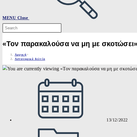
MENU
Close
Search
this
website
«Τον παρακαλούσα να μη με σκοτώσει»,
Αρχική
>
Αστυνομικό δελτίο
Post
published:
13/12/2022
Post
category: