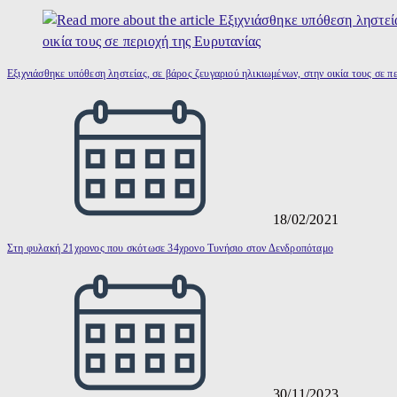
Εξιχνιάσθηκε υπόθεση ληστείας, σε βάρος ζευγαριού ηλικιωμένων, στην οικία τους σε π
18/02/2021
Στη φυλακή 21χρονος που σκότωσε 34χρονο Τυνήσιο στον Δενδροπόταμο
30/11/2023