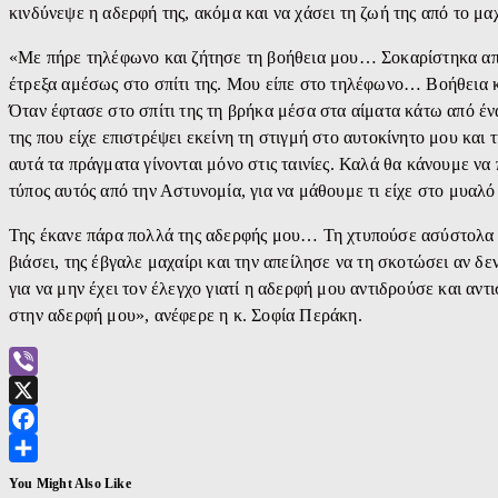
κινδύνεψε η αδερφή της, ακόμα και να χάσει τη ζωή της από το μα
«Με πήρε τηλέφωνο και ζήτησε τη βοήθεια μου… Σοκαρίστηκα από 
έτρεξα αμέσως στο σπίτι της. Μου είπε στο τηλέφωνο… Βοήθεια κά
Όταν έφτασε στο σπίτι της τη βρήκα μέσα στα αίματα κάτω από έ
της που είχε επιστρέψει εκείνη τη στιγμή στο αυτοκίνητο μου και
αυτά τα πράγματα γίνονται μόνο στις ταινίες. Καλά θα κάνουμε να
τύπος αυτός από την Αστυνομία, για να μάθουμε τι είχε στο μυαλό
Της έκανε πάρα πολλά της αδερφής μου… Τη χτυπούσε ασύστολα σ
βιάσει, της έβγαλε μαχαίρι και την απείλησε να τη σκοτώσει αν δε
για να μην έχει τον έλεγχο γιατί η αδερφή μου αντιδρούσε και αν
στην αδερφή μου», ανέφερε η κ. Σοφία Περάκη.
Viber
X
Facebook
Μοιραστείτε
You Might Also Like