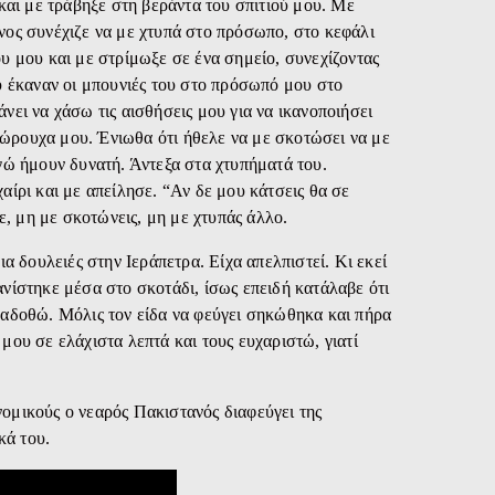
και με τράβηξε στη βεράντα του σπιτιού μου. Με
νος συνέχιζε να με χτυπά στο πρόσωπο, στο κεφάλι
υ μου και με στρίμωξε σε ένα σημείο, συνεχίζοντας
υ έκαναν οι μπουνιές του στο πρόσωπό μου στο
νει να χάσω τις αισθήσεις μου για να ικανοποιήσει
εσώρουχα μου. Ένιωθα ότι ήθελε να με σκοτώσει να με
γώ ήμουν δυνατή. Άντεξα στα χτυπήματά του.
αίρι και με απείλησε. “Αν δε μου κάτσεις θα σε
, μη με σκοτώνεις, μη με χτυπάς άλλο.
α δουλειές στην Ιεράπετρα. Είχα απελπιστεί. Κι εκεί
νίστηκε μέσα στο σκοτάδι, ίσως επειδή κατάλαβε ότι
ραδοθώ. Μόλις τον είδα να φεύγει σηκώθηκα και πήρα
μου σε ελάχιστα λεπτά και τους ευχαριστώ, γιατί
ομικούς ο νεαρός Πακιστανός διαφεύγει της
κά του.