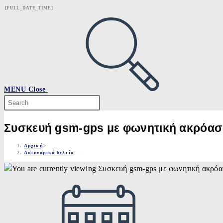
Skip
[FULL_DATE_TIME]
to
content
MENU
Close
Search
this
website
Συσκευή gsm-gps με φωνητική ακρόα
Αρχική
>
Αστυνομικό δελτίο
Post
published: