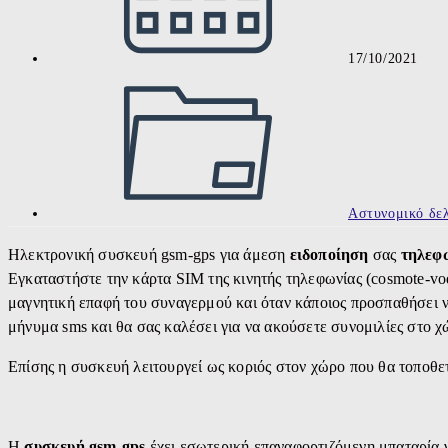
17/10/2021
Post
category:
Αστυνομικό δελ
Ηλεκτρονική συσκευή gsm-gps για άμεση
ειδοποίηση
σας
τηλεφ
Εγκαταστήστε την κάρτα SIM της κινητής τηλεφωνίας (cosmote-vo
μαγνητική επαφή του συναγερμού και όταν κάποιος προσπαθήσει ν
μήνυμα sms και θα σας καλέσει για να ακούσετε συνομιλίες στο χ
Επίσης η συσκευή λειτουργεί ως κοριός στον χώρο που θα τοποθε
Η
συσκευή gsm-gps
έχει εσωτερική επαναφορτιζόμενη μπαταρία γ