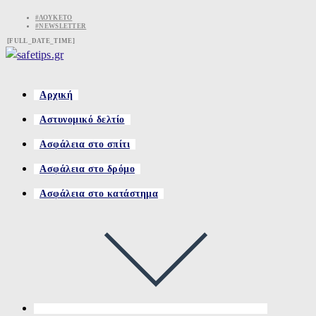
Skip
#ΛΟΥΚΈΤΟ
#NEWSLETTER
to
[FULL_DATE_TIME]
content
Αρχική
Αστυνομικό δελτίο
Ασφάλεια στο σπίτι
Ασφάλεια στο δρόμο
Ασφάλεια στο κατάστημα