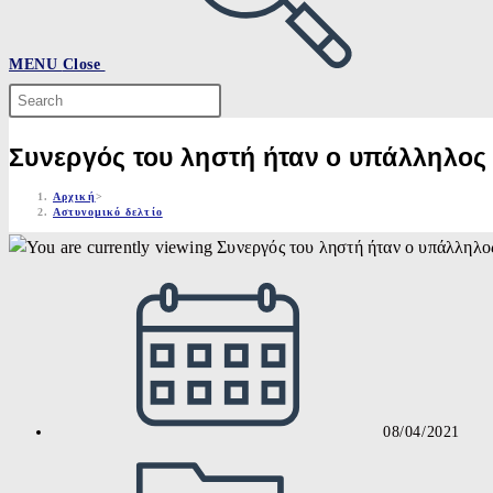
MENU
Close
Search
this
website
Συνεργός του ληστή ήταν ο υπάλληλος 
Αρχική
>
Αστυνομικό δελτίο
Post
published:
08/04/2021
Post
category: