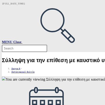
Skip
[FULL_DATE_TIME]
to
content
MENU
Close
Search
this
website
Σύλληψη για την επίθεση με καυστικό 
Αρχική
>
Αστυνομικό δελτίο
Post
published: