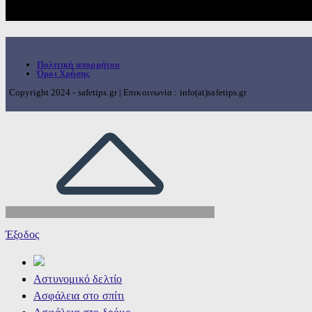
Πολιτική απορρήτου
Όροι Χρήσης
Copyright 2024 - safetips.gr | Επικοινωνία : info(at)safetips.gr
Έξοδος
Αστυνομικό δελτίο
Ασφάλεια στο σπίτι