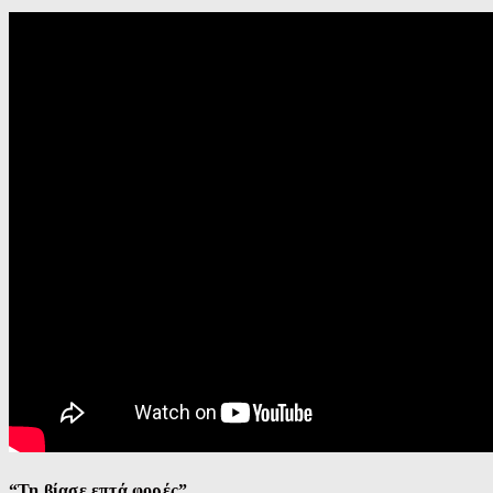
“Τη βίασε επτά φορές”