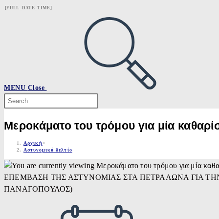
Skip
[FULL_DATE_TIME]
to
content
MENU
Close
Search
this
website
Μεροκάματο του τρόμου για μία καθαρί
Αρχική
>
Αστυνομικό δελτίο
ΕΠΕΜΒΑΣΗ ΤΗΣ ΑΣΤΥΝΟΜΙΑΣ ΣΤΑ ΠΕΤΡΑΛΩΝΑ ΓΙΑ ΤΗΝ ΣΥΛ
ΠΑΝΑΓΟΠΟΥΛΟΣ)
Post
published: