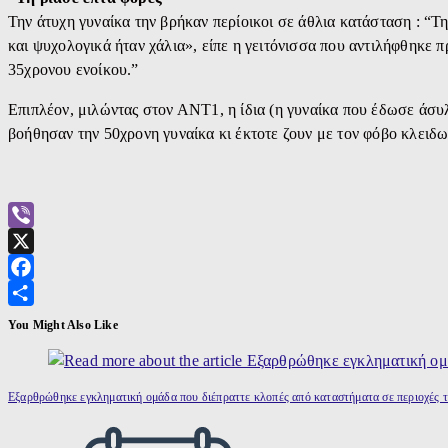
Την άτυχη γυναίκα την βρήκαν περίοικοι σε άθλια κατάσταση : “
και ψυχολογικά ήταν χάλια», είπε η γειτόνισσα που αντιλήφθηκε 
35χρονου ενοίκου.”
Επιπλέον, μιλώντας στον ΑΝΤ1, η ίδια (η γυναίκα που έδωσε άσυλ
βοήθησαν την 50χρονη γυναίκα κι έκτοτε ζουν με τον φόβο κλειδω
Viber
X
Facebook
Μοιραστείτε
You Might Also Like
Εξαρθρώθηκε εγκληματική ομάδα που διέπραττε κλοπές από καταστήματα σε περιοχές