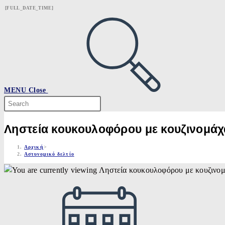
Skip
[FULL_DATE_TIME]
to
content
MENU
Close
Search
this
website
Ληστεία κουκουλοφόρου με κουζινομάχ
Αρχική
>
Αστυνομικό δελτίο
Post
published: