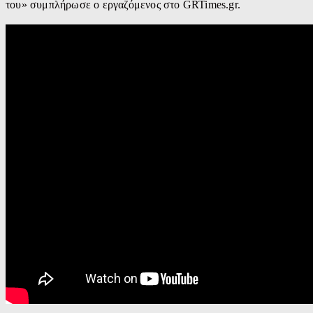
του» συμπλήρωσε ο εργαζόμενος στο GRTimes.gr.