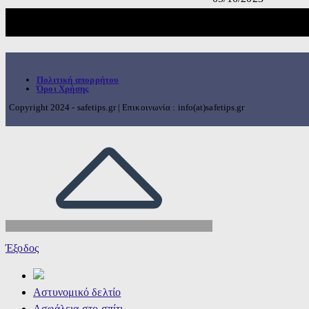
Πολιτική απορρήτου
Όροι Χρήσης
Copyright 2024 - safetips.gr | Επικοινωνία : info(at)safetips.gr
Έξοδος
Αστυνομικό δελτίο
Ασφάλεια στο σπίτι