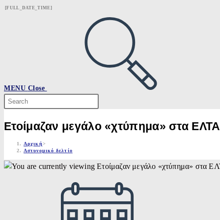
Skip
[FULL_DATE_TIME]
to
content
MENU
Close
Search
this
website
Ετοίμαζαν μεγάλο «χτύπημα» στα ΕΛΤΑ
Αρχική
>
Αστυνομικό δελτίο
Post
published: