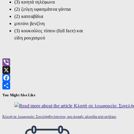
(3) κινητά τηλέφωνα
(2) ζεύγη υφασμάτινα γάντια
(2) κατσαβίδια
μπιτόνι βενζίνη
(3) κουκούλες τύπου (full face) και
είδη ρουχισμού
Viber
X
Facebook
Μοιραστείτε
You Might Also Like
Κλοπή σε λεωφορείο: Συνελήφθη ύποπτος που άρπαξε αλυσίδα από ανήλικο