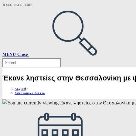
Skip
[FULL_DATE_TIME]
to
content
MENU
Close
Search
this
website
Έκανε ληστείες στην Θεσσαλονίκη με 
Αρχική
>
Αστυνομικό δελτίο
Post
published: