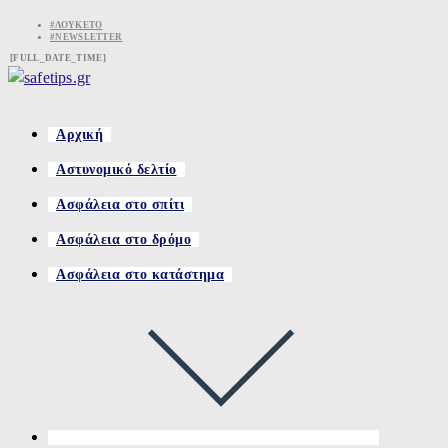
Skip
#ΛΟΥΚΈΤΟ
#NEWSLETTER
to
[FULL_DATE_TIME]
content
Αρχική
Αστυνομικό δελτίο
Ασφάλεια στο σπίτι
Ασφάλεια στο δρόμο
Ασφάλεια στο κατάστημα