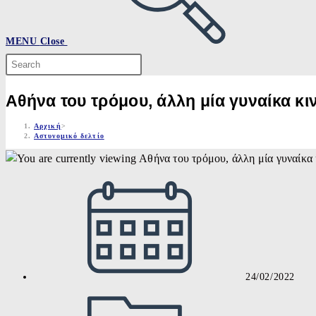
MENU
Close
Search
this
website
Αθήνα του τρόμου, άλλη μία γυναίκα κ
Αρχική
>
Αστυνομικό δελτίο
Post
published:
24/02/2022
Post
category: