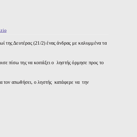
τίο
ρωί της Δευτέρας (21/2) ένας άνδρας με καλυμμένα τα
.
ισε πίσω της να κοιτάξει ο ληστής όρμησε προς το
να τον απωθήσει, ο ληστής κατάφερε να την