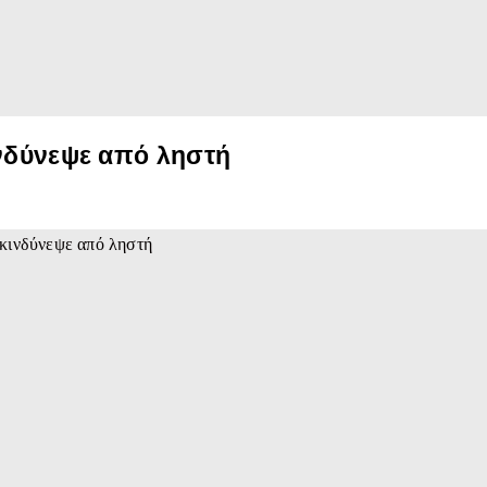
ινδύνεψε από ληστή