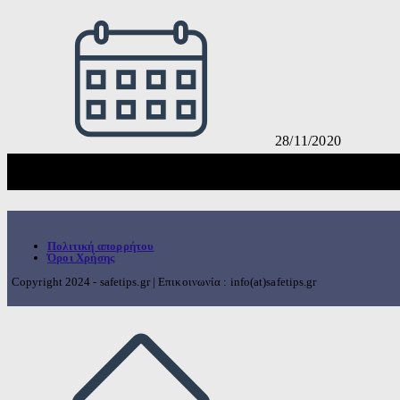
28/11/2020
Πολιτική απορρήτου
Όροι Χρήσης
Copyright 2024 - safetips.gr | Επικοινωνία : info(at)safetips.gr