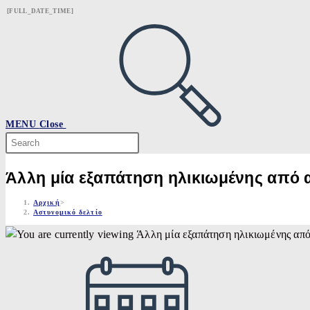
Skip
[FULL_DATE_TIME]
to
content
MENU
Close
Search
this
website
Άλλη μία εξαπάτηση ηλικιωμένης από
Αρχική
>
Αστυνομικό δελτίο
Post
published: