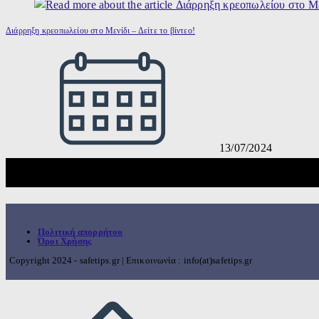
Διάρρηξη κρεοπωλείου στο Μενίδι – Δείτε το βίντεο!
13/07/2024
Πολιτική απορρήτου
Όροι Χρήσης
Copyright 2024 - safetips.gr | Επικοινωνία : info(at)safetips.gr