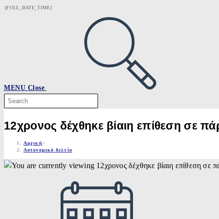
Skip
[FULL_DATE_TIME]
to
content
MENU
Close
Search
this
website
12χρονος δέχθηκε βίαιη επίθεση σε πά
Αρχική
>
Αστυνομικό δελτίο
Post
published: